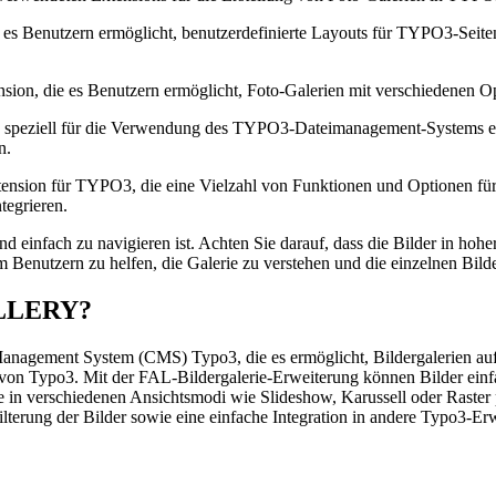
ie es Benutzern ermöglicht, benutzerdefinierte Layouts für TYPO3-Seiten
tension, die es Benutzern ermöglicht, Foto-Galerien mit verschiedenen
e speziell für die Verwendung des TYPO3-Dateimanagement-Systems en
n.
xtension für TYPO3, die eine Vielzahl von Funktionen und Optionen für
tegrieren.
und einfach zu navigieren ist. Achten Sie darauf, dass die Bilder in hohe
enutzern zu helfen, die Galerie zu verstehen und die einzelnen Bilder
LLERY?
anagement System (CMS) Typo3, die es ermöglicht, Bildergalerien auf e
 von Typo3. Mit der FAL-Bildergalerie-Erweiterung können Bilder einf
e in verschiedenen Ansichtsmodi wie Slideshow, Karussell oder Raster 
lterung der Bilder sowie eine einfache Integration in andere Typo3-Er