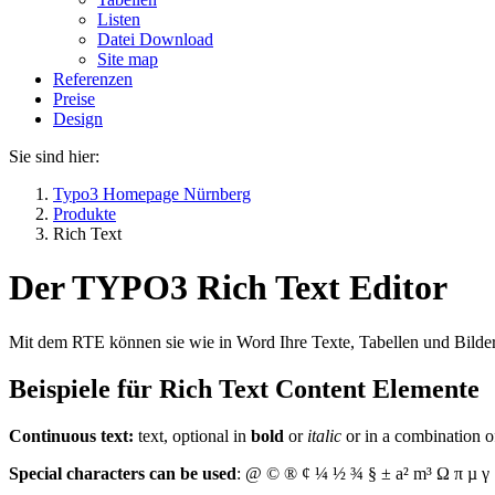
Listen
Datei Download
Site map
Referenzen
Preise
Design
Sie sind hier:
Typo3 Homepage Nürnberg
Produkte
Rich Text
Der TYPO3 Rich Text Editor
Mit dem RTE können sie wie in Word Ihre Texte, Tabellen und Bilder
Beispiele für Rich Text Content Elemente
Continuous text:
text, optional in
bold
or
italic
or in a combination o
Special characters can be used
: @ © ® ¢ ¼ ½ ¾ § ± a² m³ Ω π µ γ