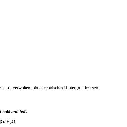
 selbst verwalten, ohne technisches Hintergrundwissen.
f
bold and italic
.
 β α H
O
2