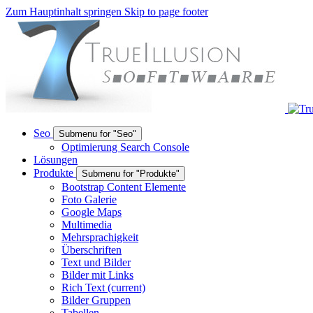
Zum Hauptinhalt springen
Skip to page footer
Seo
Submenu for "Seo"
Optimierung Search Console
Lösungen
Produkte
Submenu for "Produkte"
Bootstrap Content Elemente
Foto Galerie
Google Maps
Multimedia
Mehrsprachigkeit
Überschriften
Text und Bilder
Bilder mit Links
Rich Text
(current)
Bilder Gruppen
Tabellen